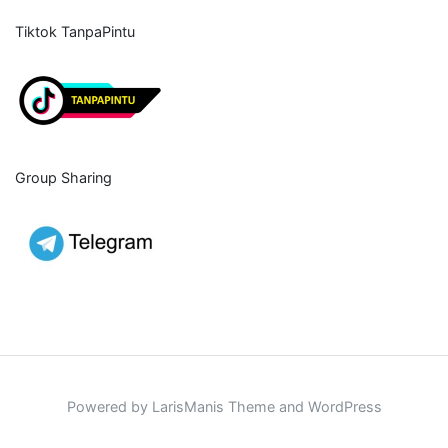
Tiktok TanpaPintu
Group Sharing
Powered by LarisManis Theme and WordPress